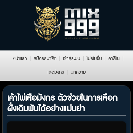
หน้าแรก
สมัครสมาชิก
เข้าสู่ระบบ
โปรโมชั่น
คาสิโน
เสือมังกร
บทความ
เค้าไพ่เสือมังกร ตัวช่วยในการเลือก
ฝั่งเดิมพันได้อย่างแม่นยำ