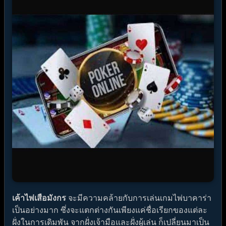
เค้าไพ่เสือมังกร
จะมีความคล้ายกับการเล่นเกมไพ่บาคาร่า
เป็นอย่างมาก ซึ่งจะแตกต่างกันเพียงแค่ชื่อเรียกของแต่ละ
ฝั่งในการเดิมพัน จากฝั่งเจ้ามือและฝั่งผู้เล่น ก็เปลี่ยนมาเป็น