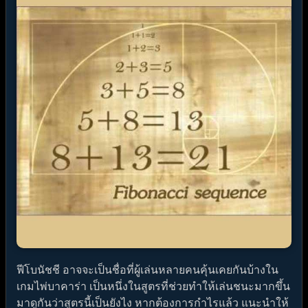
ฟีโบนัชชี อาจจะเป็นชื่อที่ผู้เล่นหลายคนคุ้นเคยกันบ้างใน
เกมไพ่บาคาร่า เป็นหนึ่งในสูตรที่ช่วยทำให้เล่นชนะมากขึ้น
มาดูกันว่าสูตรนี้เป็นยังไง หากต้องการกำไรแล้ว แนะนำให้