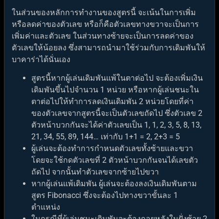
ในส่วนของหลักการทำงานของสูตรนี้ จะเน้นในการเพิ่ม
หรือลดค่าของตัวเลข หรือก็คือตัวเลขทางขวาจะเป็นการ
เพิ่มค่าและตัวเลข ในส่วนทางซ้ายจะเป็นการลดค่าของ
ตัวเลขให้น้อยลง ซึ่งสามารถนำมาใช้ร่วมกับการเดิมพันให้
บาคาร่าได้นั่นเอง
สูตรนี้หากผู้เล่นเดิมพันแพ้ในตาต่อไป จะต้องเพิ่มเงิน
เดิมพันขึ้นไปจำนวน 1 หน่วย หรือหากผู้เล่นชนะใน
ตาต่อไปให้ทำการลดเงินเดิมพัน 2 หน่วยโดยที่ค่า
ของตัวเลขจากสูตรนี้จะเป็นตัวเลขถัดไป ซึ่งตัวเลข 2
ตัวหน้าบวกกันจะได้ค่าตัวเลขเป็น 1, 1, 2, 3, 5, 8, 13,
21, 34, 55, 89, 144… เท่ากับ 1+1 = 2, 2+3 = 5
ผู้เล่นจะต้องทำการกำหนดตัวเลขทั้งซ้ายและขวา
โดยจะใช้กดตัวเลขที่ 2 ตัวหน้าบวกกันจนได้เลขตัว
ถัดไป จากนั้นทำตัวเลขจากซ้ายไปขวา
หากผู้เล่นแพ้เดิมพัน ผู้เล่นจะต้องลงเงินเดิมพันตาม
สูตร Fibonacci ซึ่งจะต้องไปทางขวาขั้นละ 1
ตำแหน่ง
ในกรณีที่ผู้เล่นชนะเดิมพันจะต้องถอยหลังในฝั่งซ้าย 2