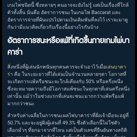
เกมไพ่ชนิดนี้ ซึ่งหลายๆ คนอาจจะยังไม่รู้ แต่เป็นเรื่องที่ใกล้
ตัวทั้งสิ้น นั่นคือ อัตราการชนะในเกมไพ่ Baccarat และ
อัตราการจ่ายที่ผันแปรไปตามเงินเดิมพันที่ลงไว้ เราจะมาดู
กันว่ามีแนวคิดเกี่ยวกับเรื่องนี้อย่างไรกันบ้าง
อัตราการชนะหรือแพ้ที่เกิดขึ้นภายเกมไพ่บา
คาร่า
สิ่งหนึ่งที่ผู้เล่นนักพนันทุกคนควรจะจำเอาไว้เมื่อ
เล่นบาคา
ร่า
คือ ในระยะยาวที่ได้เล่นเป็นจำนวนหลายๆตา โอกาสที่
จะเกิดการแพ้หรือชนะจะใกล้เคียงกับ 50% หรือครึ่งหนึ่ง
ซึ่งจะหมายความถึงมีโอกาสแพ้ชนะในทุกตาที่เล่นครึ่งหนึ่ง
เท่านั้น แม้ว่าในช่วงแรกที่เล่นจะชนะมากกว่าแพ้หรือแพ้
มากกว่าชนะ
สำหรับค่าเฉลี่ยในการชนะผลไพ่บาคาร่าที่ฝั่งเจ้ามือจะอยู่ที่
50.7% และจะอยู่ฝั่งผู้เล่นที่ 49.3% ซึ่งตัวเลือกนี้ไม่ใช่ตัว
เลือกมั่วๆ ที่ยกมาจากที่ไหน แต่เป็นตัวเลขที่ยืนยันทางสถิติ