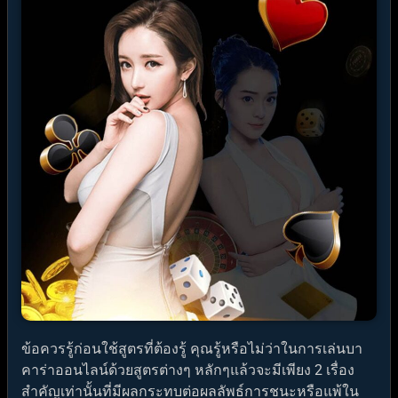
ข้อควรรู้ก่อนใช้สูตรที่ต้องรู้ คุณรู้หรือไม่ว่าในการเล่นบา
คาร่าออนไลน์ด้วยสูตรต่างๆ หลักๆแล้วจะมีเพียง 2 เรื่อง
สำคัญเท่านั้นที่มีผลกระทบต่อผลลัพธ์การชนะหรือแพ้ใน