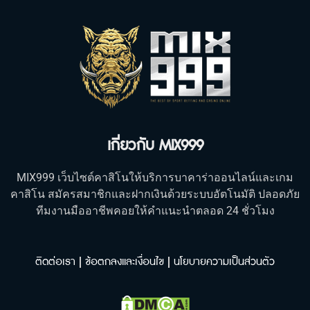
เกี่ยวกับ MIX999
MIX999 เว็บไซต์คาสิโนให้บริการบาคาร่าออนไลน์และเกม
คาสิโน สมัครสมาชิกและฝากเงินด้วยระบบอัตโนมัติ ปลอดภัย
ทีมงานมืออาชีพคอยให้คำแนะนำตลอด 24 ชั่วโมง
ติดต่อเรา
ข้อตกลงและเงื่อนไข
นโยบายความเป็นส่วนตัว