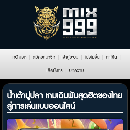
หน้าแรก
สมัครสมาชิก
เข้าสู่ระบบ
โปรโมชั่น
คาสิโน
เสือมังกร
บทความ
น้ำเต้าปูปลา เกมเดิมพันสุดฮิตของไทย
สู่การเล่นแบบออนไลน์