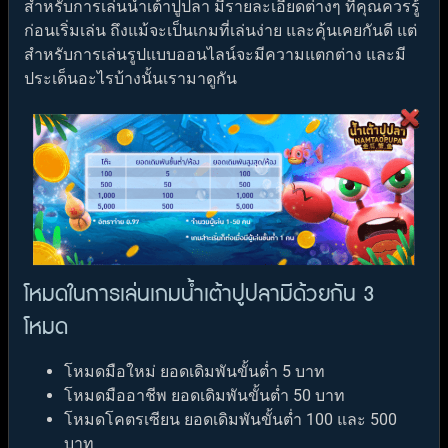
สำหรับการเล่นน้ำเต้าปูปลา มีรายละเอียดต่างๆ ที่คุณควรรู้
ก่อนเริ่มเล่น ถึงแม้จะเป็นเกมที่เล่นง่าย และคุ้นเคยกันดี แต่
สำหรับการเล่นรูปแบบออนไลน์จะมีความแตกต่าง และมี
ประเด็นอะไรบ้างนั้นเรามาดูกัน
โหมดในการเล่นเกมน้ำเต้าปูปลามีด้วยกัน 3
โหมด
โหมดมือใหม่ ยอดเดิมพันขั้นต่ำ 5 บาท
โหมดมืออาชีพ ยอดเดิมพันขั้นต่ำ 50 บาท
โหมดโคตรเซียน ยอดเดิมพันขั้นต่ำ 100 และ 500
บาท