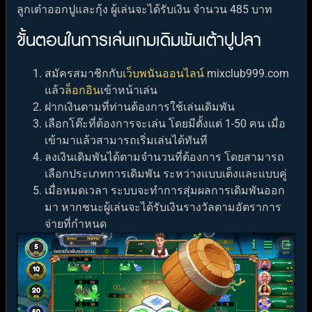
ลูกเต๋าออกปูและกุ้ง ผู้เล่นจะได้รับเงิน จำนวน 485 บาท
ขั้นตอนในการเล่นเกมเดิมพันเต้าปูปลา
สมัครสมาชิกกับ
เว็บพนันออนไลน์
mixclub999.com
แล้ว
ล็อกอิน
เข้าหน้าเล่น
ฝากเงินตามที่ท่านต้องการใช้เล่นเดิมพัน
เลือกโต๊ะที่ต้องการจะเล่น โดยมีตั้งแต่ 1-50 คน เมื่อ
เข้ามาแล้วสามารถเริ่มเล่นได้ทันที
ลงเงินเดิมพันได้ตามจำนวนที่ต้องการ โดยสามารถ
เลือกประเภทการเดิมพัน ระหว่างแบบเต็งและแบบคู่
เมื่อหมดเวลา ระบบจะทำการสุ่มผลการเดิมพันออก
มา หากชนะผู้เล่นจะได้รับเงินรางวัลตามอัตราการ
จ่ายที่กำหนด