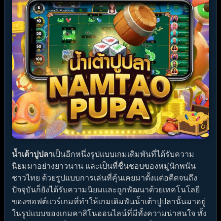
น้ำเต้าปูปลา
เป็นอีกหนึ่งรูปแบบเกมเดิมพันที่ได้รับความ
นิยมมาอย่างยาวนาน และเป็นที่ชื่นชอบของหมู่นักพนัน
ชาวไทย ด้วยรูปแบบการเล่นที่คุ้นเคยมาตั้งแต่อดีตจนถึง
ปัจจุบันก็ยังได้รับความนิยมและถูกพัฒนาด้วยเทคโนโลยี
ของซอฟต์แวร์เกมที่ทำให้เกมเดิมพันน้ำเต้าปูปลานั้นมาอยู่
ในรูปแบบของเกมคาสิโนออนไลน์ที่มีทั้งความน่าสนใจ ทั้ง